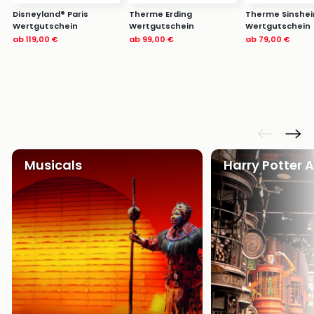
Disneyland® Paris
Therme Erding
Therme Sinshe
Wertgutschein
Wertgutschein
Wertgutschein
ab
119,00 €
ab
99,00 €
ab
79,00 €
Musicals
Harry Potter 