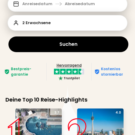
Anreisedatum
Abreisedatum
2 Erwachsene
Suchen
Hervorragend
Bestpreis­
Kostenlos
garantie
stornierbar
Trustpilot
Deine Top 10 Reise-Highlights
1
2
3.7
4.0