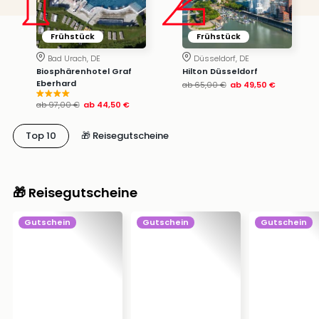
Frühstück
Frühstück
Bad Urach, DE
Düsseldorf, DE
Biosphärenhotel Graf
Hilton Düsseldorf
Eberhard
ab
65,00 €
ab
49,50 €
ab
97,00 €
ab
44,50 €
Top 10
🎁 Reisegutscheine
🎁 Reisegutscheine
Gutschein
Gutschein
Gutschein